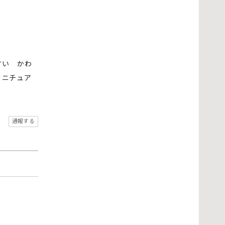
すい かわ
ミニチュア
通報する