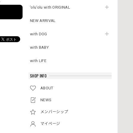
e
’olu’olu with ORIGINAL
NEW ARRIVAL
with DOG
with BABY
with LIFE
SHOP INFO
ABOUT
NEWS
メンバーシップ
マイページ