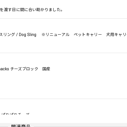
トを渡す日に間に合い助かりました。
Snacks チーズブロック 国産
京」ぱりぱりチーズ
関連商品