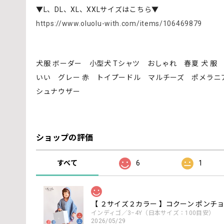
▼L、DL、XL、XXLサイズはこちら▼
https://www.oluolu-with.com/items/106469879
犬服 ボーダー 小型犬 Tシャツ おしゃれ 春夏 犬 
いい グレー 赤 トイプードル マルチーズ ポメラニ
シュナウザー
ショップの評価
すべて
6
1
【 ２サイズ２カラー 】コクーン ポンチョ th
インディゴ／3−4Y（日本サイズ：100目安）
2026/05/29