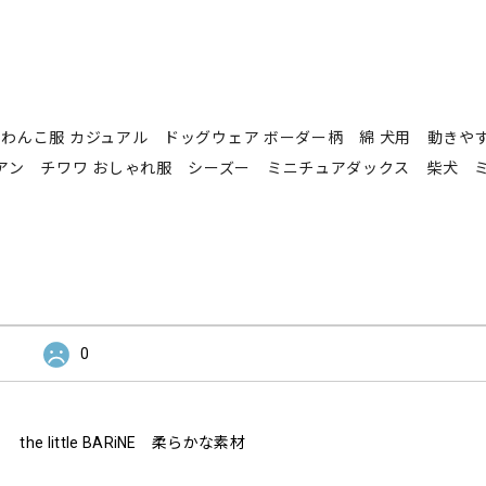
服 わんこ服 カジュアル ドッグウェア ボーダー柄 綿 犬用 動きや
アン チワワ おしゃれ服 シーズー ミニチュアダックス 柴犬 
0
e little BARiNE 柔らかな素材