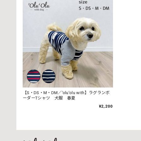
【新色追加！】日本製・やわらかウール
ラズベリー
2023/12/28
【S・DS・M・DM／’olu’olu with】ラグランボ
ーダーTシャツ 犬服 春夏
¥2,200