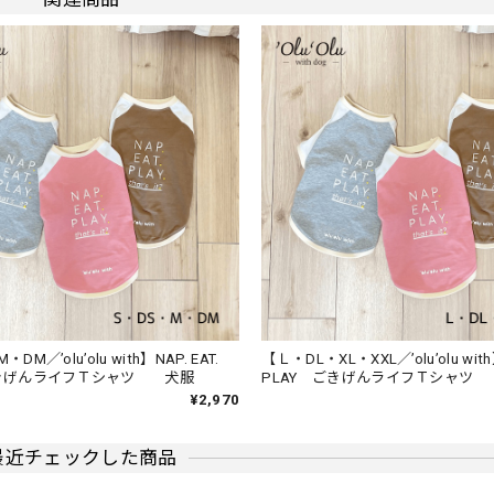
てあげてます。 国産チーズなので、安心してあげられます。
ーハンカチ おもちゃ 音が鳴るハンカチ
リな商品です。
ファーストシューズ ベビー 靴
DM／’olu’olu with】NAP. EAT.
【Ｌ・DL・XL・XXL／’olu’olu with】
ごきげんライフＴシャツ 犬服
PLAY ごきげんライフＴシャ
した。 「そろそろ靴を買わなきゃと思ってたから、助かったよ！」と
¥2,970
もらえました！
最近チェックした商品