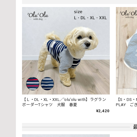
ダイエット中の我が家のわんこに、数枚ずつ時間を空け
【 COCOWALK 】カシャカシャスタ
Ａ ミックスフルーツ／ピンク
2024/04/27
まだまだよだれが出てしまう赤ちゃんに、とてもピッタ
【はじめての靴】ニットソックスシューズ 
Ｅ、レッド／11.5~12cm
2024/04/27
【Ｌ・DL・XL・XXL／’olu’olu with】ラグラン
【S・DS・M・
ボーダーTシャツ 犬服 春夏
PLAY 
他の方からの誕生祝いとダブらなそうなのを選んでみま
¥2,420
らえました。 ラッピングもとても可愛く、大変喜んで