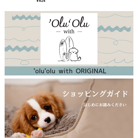
加 無着色
¥624
た。 「そろそろ靴を買わなきゃと思ってたから、助かった
よ！」と言ってもらえました。 ラッピングもとても可愛く、
大変喜んでもらえました！
【新色追加！】日本製・やわらかウールのアンゴラアームウォーマー（内側シルク）
ラズベリー
2023/12/28