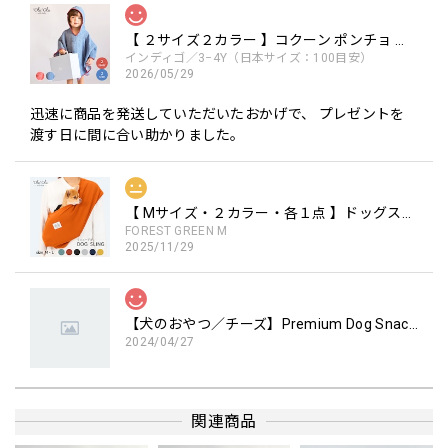
【 ２サイズ２カラー 】コクーン ポンチョ the little BARiNE 柔らかな素材
インディゴ／3−4Y（日本サイズ：100目安）
2026/05/29
迅速に商品を発送していただいたおかげで、 プレゼントを
渡す日に間に合い助かりました。
【 Mサイズ・２カラー・各１点 】ドッグスリング / Dog Sling ※リニューアル ペットキャリー 犬用キャリー 手ぶらで抱っこ
FOREST GREEN M
2025/11/29
【犬のおやつ／チーズ】Premium Dog Snacks チーズブロック 国産
2024/04/27
口が小さいわんこにも安心してあげられます。
関連商品