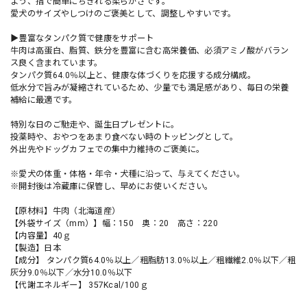
よう、指で簡単にちぎれる柔らかさです。
愛犬のサイズやしつけのご褒美として、調整しやすいです。
▶豊富なタンパク質で健康をサポート
牛肉は高蛋白、脂質、鉄分を豊富に含む高栄養価、必須アミノ酸がバラン
ス良く含まれています。
タンパク質64.0％以上と、健康な体づくりを応援する成分構成。
低水分で旨みが凝縮されているため、少量でも満足感があり、毎日の栄養
補給に最適です。
特別な日のご馳走や、誕生日プレゼントに。
投薬時や、おやつをあまり食べない時のトッピングとして。
外出先やドッグカフェでの集中力維持のご褒美に。
※愛犬の体重・体格・年令・犬種に沿って、与えてください。
※開封後は冷蔵庫に保管し、早めにお使いください。
【原材料】牛肉（北海道産）
【外袋サイズ（mm）】幅：150 奥：20 高さ：220
【内容量】40ｇ
【製造】日本
【成分】 タンパク質64.0％以上／粗脂肪13.0％以上／粗繊維2.0％以下／粗
灰分9.0％以下／水分10.0％以下
【代謝エネルギー】 357Kcal/100ｇ