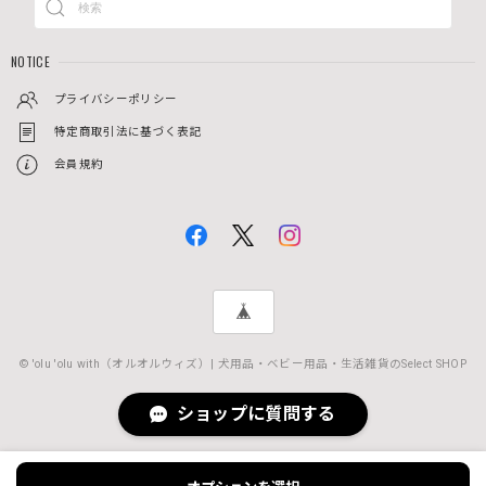
NOTICE
プライバシーポリシー
特定商取引法に基づく表記
会員規約
© 'olu 'olu with（オルオルウィズ）| 犬用品・ベビー用品・生活雑貨のSelect SHOP
ショップに質問する