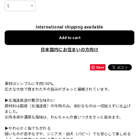
International shipping available
Add to cart
日本国内にお住まいの方向け
Save
素材はシンプルに牛肉100%。
広大な大地で育まれた牛の旨みがぎゅっと凝縮されています。
▶北海道直送の贅沢な味わい
原材料は国産（北海道産）の牛肉のみ。余計なものは一切加えずに仕上げ
ました。
お肉本来の濃厚な風味は、わんちゃんの食いつきをきっと高めます。
▶やわらかく指でちぎれる
固いものが苦手な子や、シニア犬・幼犬（パピー）でも安心して楽しめる