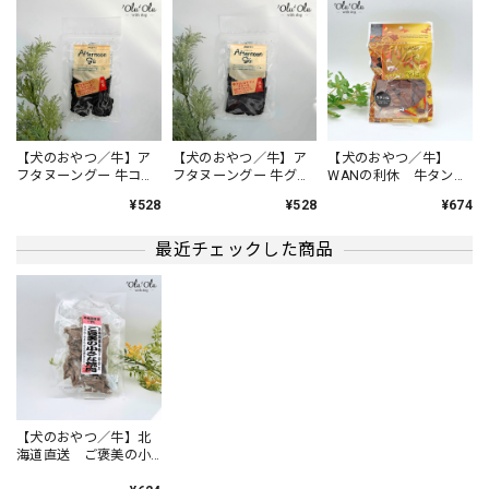
【犬のおやつ／チーズ】BON-RUPA「京」ぱりぱりチーズ
ぱりぱりチーズ40g
2024/04/27
ダイエット中の我が家のわんこに、数枚ずつ時間を空けてあ
げてます。 国産チーズなので、安心してあげられます。
【犬のおやつ／牛】ア
【犬のおやつ／牛】ア
【犬のおやつ／牛】
フタヌーングー 牛コラ
フタヌーングー 牛グル
WANの利休 牛タン
ーゲンステーキ 国
コサミンステーキ 国
皮 50g
¥528
¥528
¥674
産 犬用
産 犬用
【 COCOWALK 】カシャカシャスターハンカチ おもちゃ 音が鳴るハンカチ
Ａ ミックスフルーツ／ピンク
最近チェックした商品
2024/04/27
まだまだよだれが出てしまう赤ちゃんに、とてもピッタリな
商品です。
【はじめての靴】ニットソックスシューズ ファーストシューズ ベビー 靴
Ｅ、レッド／11.5~12cm
【犬のおやつ／牛】北
2024/04/27
海道直送 ご褒美の小
さな焼肉 40g 無添
他の方からの誕生祝いとダブらなそうなのを選んでみまし