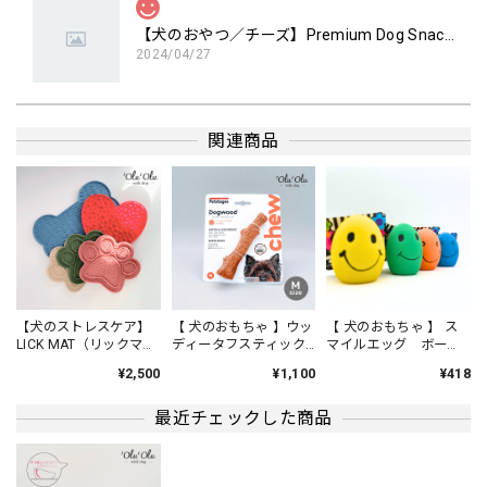
【犬のおやつ／チーズ】Premium Dog Snacks チーズブロック 国産
2024/04/27
口が小さいわんこにも安心してあげられます。
関連商品
【犬のおやつ／チーズ】BON-RUPA「京」ぱりぱりチーズ
ぱりぱりチーズ40g
2024/04/27
ダイエット中の我が家のわんこに、数枚ずつ時間を空けてあ
げてます。 国産チーズなので、安心してあげられます。
【犬のストレスケア】
【 犬のおもちゃ 】ウッ
【 犬のおもちゃ 】 ス
LICK MAT（リックマッ
ディータフスティック
マイルエッグ ボー
ト） ストレス解消ア
Ｍサイズ ストレス軽
ル
¥2,500
¥1,100
¥418
イテム
減 歯石除去 はみが
【 COCOWALK 】カシャカシャスターハンカチ おもちゃ 音が鳴るハンカチ
き
Ａ ミックスフルーツ／ピンク
最近チェックした商品
2024/04/27
まだまだよだれが出てしまう赤ちゃんに、とてもピッタリな