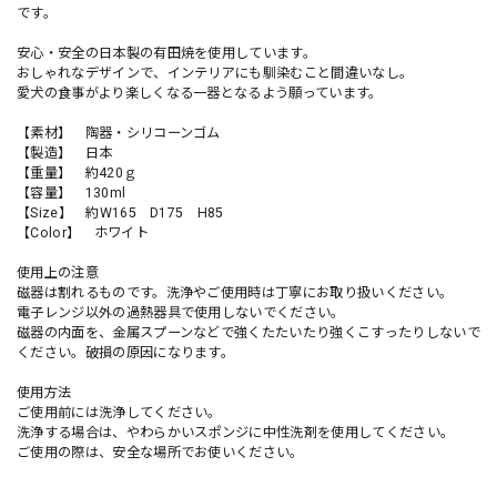
です。
安心・安全の日本製の有田焼を使用しています。
おしゃれなデザインで、インテリアにも馴染むこと間違いなし。
愛犬の食事がより楽しくなる一器となるよう願っています。
【素材】 陶器・シリコーンゴム
【製造】 日本
【重量】 約420ｇ
【容量】 130ml
【Size】 約W165 D175 H85
【Color】 ホワイト
使用上の注意
磁器は割れるものです。洗浄やご使用時は丁寧にお取り扱いください。
電子レンジ以外の過熱器具で使用しないでください。
磁器の内面を、金属スプーンなどで強くたたいたり強くこすったりしないで
ください。破損の原因になります。
使用方法
ご使用前には洗浄してください。
洗浄する場合は、やわらかいスポンジに中性洗剤を使用してください。
ご使用の際は、安全な場所でお使いください。