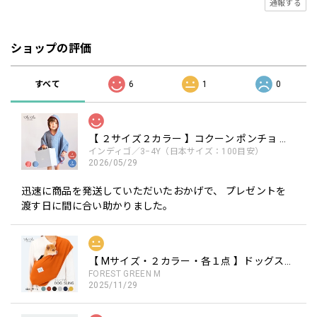
通報する
ショップの評価
すべて
6
1
0
【 ２サイズ２カラー 】コクーン ポンチョ the little BARiNE 柔らかな素材
インディゴ／3−4Y（日本サイズ：100目安）
2026/05/29
迅速に商品を発送していただいたおかげで、 プレゼントを
渡す日に間に合い助かりました。
【 Mサイズ・２カラー・各１点 】ドッグスリング / Dog Sling ※リニューアル ペットキャリー 犬用キャリー 手ぶらで抱っこ
FOREST GREEN M
2025/11/29