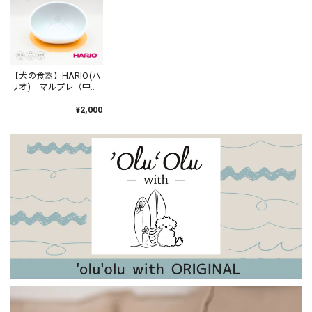
商品です。
【はじめての靴】ニットソックスシューズ ファーストシューズ ベビー 靴
Ｅ、レッド／11.5~12cm
【犬の食器】HARIO(ハ
2024/04/27
リオ) マルプレ（中型
犬用） ホワイト す
他の方からの誕生祝いとダブらなそうなのを選んでみまし
べり止めマット付 日
¥2,000
本製
た。 「そろそろ靴を買わなきゃと思ってたから、助かった
よ！」と言ってもらえました。 ラッピングもとても可愛く、
大変喜んでもらえました！
【新色追加！】日本製・やわらかウールのアンゴラアームウォーマー（内側シルク）
ラズベリー
2023/12/28