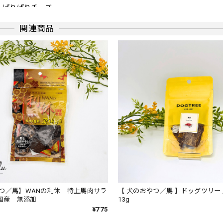
京」ぱりぱりチーズ
関連商品
てあげてます。 国産チーズなので、安心してあげられます。
ーハンカチ おもちゃ 音が鳴るハンカチ
リな商品です。
ファーストシューズ ベビー 靴
つ／馬】WANの利休 特上馬肉サラ
【 犬のおやつ／馬 】ドッグツリー
 国産 無添加
13g
した。 「そろそろ靴を買わなきゃと思ってたから、助かったよ！」と
¥775
もらえました！