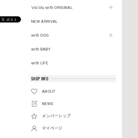
’olu’olu with ORIGINAL
NEW ARRIVAL
with DOG
with BABY
with LIFE
SHOP INFO
ABOUT
NEWS
メンバーシップ
マイページ