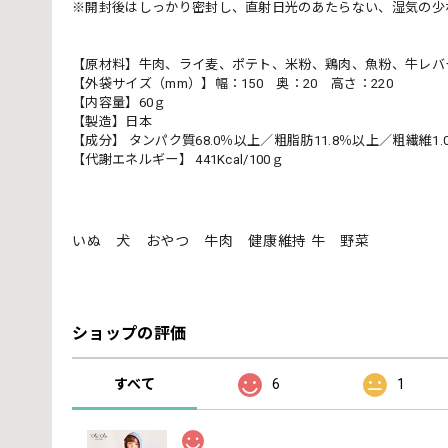
※開封後はしっかり密封し、直射日光のあたらない、湿気の少
【原材料】牛肉、ライ麦、ポテト、米粉、鶏肉、魚粉、牛レバ
【外袋サイズ（mm）】幅：150 奥：20 高さ：220
【内容量】60ｇ
【製造】日本
【成分】 タンパク質68.0％以上／粗脂肪11.8％以上／粗繊維1.
【代謝エネルギー】 441Kcal/100ｇ
いぬ 犬 おやつ 牛肉 健康維持 牛 野菜
ショップの評価
すべて
6
1