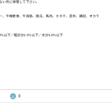
ない所に保管して下さい。
ー、牛喉軟骨、牛背筋、南瓜、馬肉、ホタテ、昆布、鶏冠、オカラ
0％以下／粗灰分3.5％以下／水分9.0％以下
0