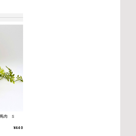
 馬肉 S
言っても
¥440