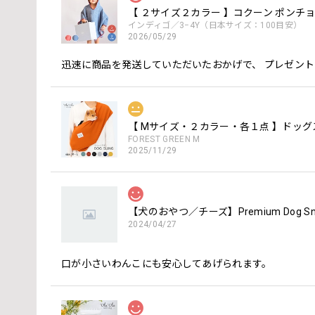
【 ２サイズ２カラー 】コクーン ポンチョ th
インディゴ／3−4Y（日本サイズ：100目安）
2026/05/29
迅速に商品を発送していただいたおかげで、 プレゼン
FOREST GREEN M
2025/11/29
【犬のおやつ／チーズ】Premium Dog 
2024/04/27
口が小さいわんこにも安心してあげられます。