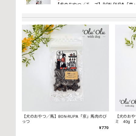
【犬のおやつ／チーズ】BON-RUPA「
ぱりぱりチーズ40g
2024/04/27
ダイエット中の我が家のわんこに、数枚ずつ時間を空け
【 COCOWALK 】カシャカシャスタ
Ａ ミックスフルーツ／ピンク
2024/04/27
まだまだよだれが出てしまう赤ちゃんに、とてもピッタ
【はじめての靴】ニットソックスシューズ 
Ｅ、レッド／11.5~12cm
2024/04/27
【犬のおやつ／馬】BON-RUPA「京」馬肉のび
【犬のおや
っつ
ミ 40g
他の方からの誕生祝いとダブらなそうなのを選んでみま
¥770
らえました。 ラッピングもとても可愛く、大変喜んで