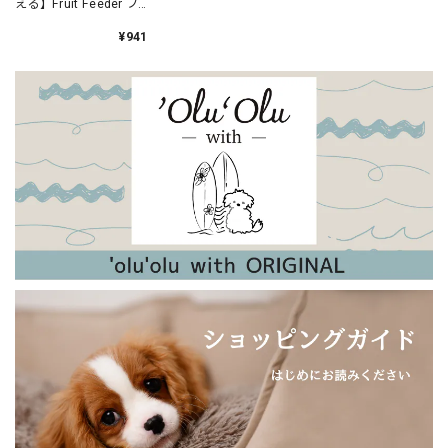
える】Fruit Feeder フ
ルーツフィーダー 離
他の方からの誕生祝いとダブらなそうなのを選んでみまし
乳食フィーダー おし
¥941
ゃぶり型 食育
た。 「そろそろ靴を買わなきゃと思ってたから、助かった
よ！」と言ってもらえました。 ラッピングもとても可愛く、
大変喜んでもらえました！
【新色追加！】日本製・やわらかウールのアンゴラアームウォーマー（内側シルク）
ラズベリー
2023/12/28