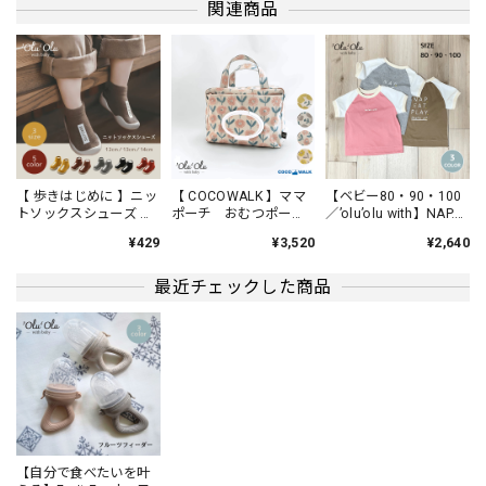
関連商品
【犬のおやつ／チーズ】BON-RUPA「京」ぱりぱりチーズ
ぱりぱりチーズ40g
2024/04/27
ダイエット中の我が家のわんこに、数枚ずつ時間を空けてあ
げてます。 国産チーズなので、安心してあげられます。
【 歩きはじめに 】ニッ
【 COCOWALK 】ママ
【ベビー80・90・100
トソックスシューズ フ
ポーチ おむつポー
／’olu’olu with】NAP.
ァーストシューズ ベビ
チ 日本製 北欧柄
EAT. PLAY ごきげんラ
¥429
¥3,520
¥2,640
ー 靴
イフＴシャツ ベビ
【 COCOWALK 】カシャカシャスターハンカチ おもちゃ 音が鳴るハンカチ
ー服 リンクコーデ
Ａ ミックスフルーツ／ピンク
最近チェックした商品
2024/04/27
まだまだよだれが出てしまう赤ちゃんに、とてもピッタリな
商品です。
【はじめての靴】ニットソックスシューズ ファーストシューズ ベビー 靴
Ｅ、レッド／11.5~12cm
【自分で食べたいを叶
2024/04/27