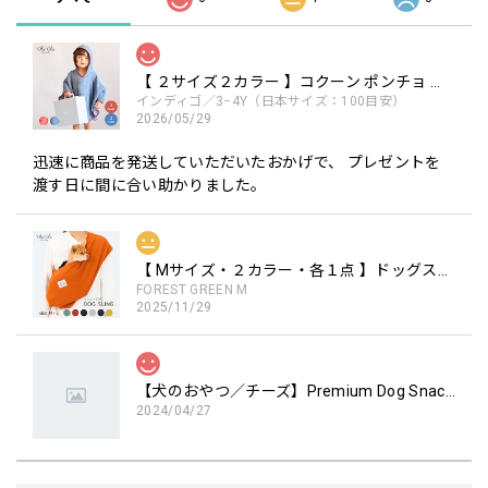
【 ２サイズ２カラー 】コクーン ポンチョ the little BARiNE 柔らかな素材
インディゴ／3−4Y（日本サイズ：100目安）
2026/05/29
迅速に商品を発送していただいたおかげで、 プレゼントを
渡す日に間に合い助かりました。
【 Mサイズ・２カラー・各１点 】ドッグスリング / Dog Sling ※リニューアル ペットキャリー 犬用キャリー 手ぶらで抱っこ
FOREST GREEN M
2025/11/29
【犬のおやつ／チーズ】Premium Dog Snacks チーズブロック 国産
2024/04/27
口が小さいわんこにも安心してあげられます。