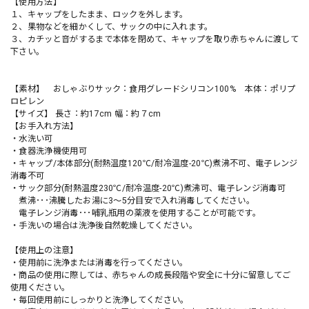
【使用方法】
１、キャップをしたまま、ロックを外します。
２、果物などを細かくして、サックの中に入れます。
３、カチッと音がするまで本体を閉めて、キャップを取り赤ちゃんに渡して
下さい。
【素材】 おしゃぶりサック：食用グレードシリコン100% 本体：ポリプ
ロピレン
【サイズ】 長さ：約17cm 幅：約７cm
【お手入れ方法】
・水洗い可
・食器洗浄機使用可
・キャップ/本体部分(耐熱温度120℃/耐冷温度-20℃)煮沸不可、電子レンジ
消毒不可
・サック部分(耐熱温度230℃/耐冷温度-20℃)煮沸可、電子レンジ消毒可
煮沸･･･沸騰したお湯に3～5分目安で入れ消毒してください。
電子レンジ消毒･･･哺乳瓶用の薬液を使用することが可能です。
・手洗いの場合は洗浄後自然乾燥してください。
【使用上の注意】
・使用前に洗浄または消毒を行ってください。
・商品の使用に際しては、赤ちゃんの成長段階や安全に十分に留意してご
使用ください。
・毎回使用前にしっかりと洗浄してください。