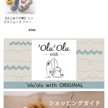
【はじめての靴】ニットソックスシューズ ファーストシューズ ベビー 靴
Ｅ、レッド／11.5~12cm
【はじめての靴】ソッ
2024/04/27
クスシューズ ファース
トシューズ ベビー 靴
他の方からの誕生祝いとダブらなそうなのを選んでみまし
ルームシューズ 滑り止
¥560
め付き
た。 「そろそろ靴を買わなきゃと思ってたから、助かった
よ！」と言ってもらえました。 ラッピングもとても可愛く、
大変喜んでもらえました！
【新色追加！】日本製・やわらかウールのアンゴラアームウォーマー（内側シルク）
ラズベリー
2023/12/28