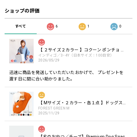
ショップの評価
すべて
6
1
0
【 ２サイズ２カラー 】コクーン ポンチョ the little BARiNE 柔らかな素材
インディゴ／3−4Y（日本サイズ：100目安）
2026/05/29
迅速に商品を発送していただいたおかげで、 プレゼントを
渡す日に間に合い助かりました。
【 Mサイズ・２カラー・各１点 】ドッグスリング / Dog Sling ※リニューアル ペットキャリー 犬用キャリー 手ぶらで抱っこ
FOREST GREEN M
2025/11/29
【犬のおやつ／チーズ】Premium Dog Snacks チーズブロック 国産