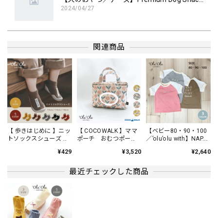
2024/04/27
口が小さいわんこにも安心してあげられます。
関連商品
【犬のおやつ／チーズ】BON-RUPA「京」ぱりぱりチーズ
ぱりぱりチーズ40g
2024/04/27
ダイエット中の我が家のわんこに、数枚ずつ時間を空けてあ
げてます。 国産チーズなので、安心してあげられます。
【 歩きはじめに 】ニッ
【 COCOWALK 】ママ
【ベビー80・90・100
トソックスシューズ フ
ポーチ おむつポー
／’olu’olu with】NAP.
ァーストシューズ ベビ
チ 日本製 北欧柄
EAT. PLAY ごきげんラ
¥429
¥3,520
¥2,640
ー 靴
イフＴシャツ ベビ
【 COCOWALK 】カシャカシャスターハンカチ おもちゃ 音が鳴るハンカチ
ー服 リンクコーデ
Ａ ミックスフルーツ／ピンク
最近チェックした商品
2024/04/27
まだまだよだれが出てしまう赤ちゃんに、とてもピッタリな
商品です。