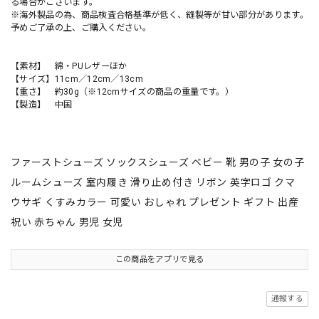
る場合がございます。
※海外製品の為、商品検査合格基準が低く、縫製等が甘い部分があります。
予めご了承の上、ご購入ください。
【素材】 綿・PUレザーほか
【サイズ】11cm／12cm／13cm
【重さ】 約30g（※12cmサイズの商品の重量です。）
【製造】 中国
ファーストシューズ ソックスシューズ ベビー 靴 男の子 女の子
ルームシューズ 室内履き 滑り止め付き リボン 英字ロゴ クマ
ウサギ くすみカラー 可愛い おしゃれ プレゼント ギフト 出産
祝い 赤ちゃん 男児 女児
この商品をアプリで見る
通報する