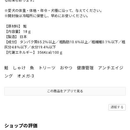
る効果もあります。
※愛犬の体重・体格・年令・犬種に沿って、与えてください。
※開封後は冷暗所に保管し、早めにお使いください。
【原材料】 鮭
【内容量】 18ｇ
【製造】 日本
【成分】 タンパク質65.2％以上／粗脂肪10.6％以上／粗繊維0.1％以下／粗
灰分4.8％以下／水分19.4％以下
【代謝エネルギー】 356Kcal/100ｇ
鮭 しゃけ 魚 トリーツ おやつ 健康管理 アンチエイジ
ング オメガ-3
この商品をアプリで見る
通報する
ショップの評価