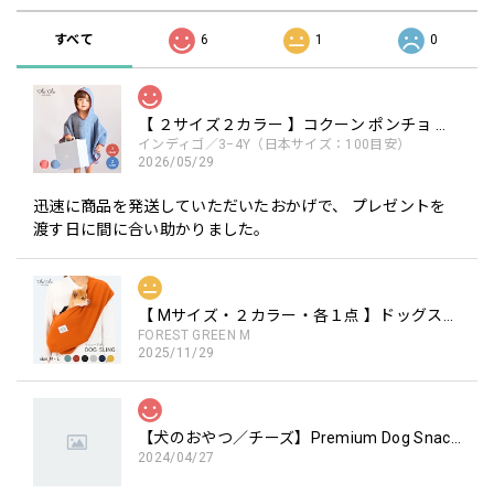
すべて
6
1
0
【 ２サイズ２カラー 】コクーン ポンチョ the little BARiNE 柔らかな素材
インディゴ／3−4Y（日本サイズ：100目安）
2026/05/29
迅速に商品を発送していただいたおかげで、 プレゼントを
渡す日に間に合い助かりました。
【 Mサイズ・２カラー・各１点 】ドッグスリング / Dog Sling ※リニューアル ペットキャリー 犬用キャリー 手ぶらで抱っこ
FOREST GREEN M
2025/11/29
【犬のおやつ／チーズ】Premium Dog Snacks チーズブロック 国産
2024/04/27