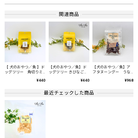
口が小さいわんこにも安心してあげられます。
関連商品
【犬のおやつ／チーズ】BON-RUPA「京」ぱりぱりチーズ
ぱりぱりチーズ40g
2024/04/27
ダイエット中の我が家のわんこに、数枚ずつ時間を空けてあ
げてます。 国産チーズなので、安心してあげられます。
【 犬のおやつ／魚 】ド
【犬のおやつ／魚】ド
【犬のおやつ／魚】ア
ッグツリー 角切りミ
ッグツリー きびなご
フタヌーングー うな
ニ白身魚 S 15g
S 12g
ぎ干肉ビッツ 40g
¥440
¥440
¥968
犬用おやつ
【 COCOWALK 】カシャカシャスターハンカチ おもちゃ 音が鳴るハンカチ
Ａ ミックスフルーツ／ピンク
最近チェックした商品
2024/04/27
まだまだよだれが出てしまう赤ちゃんに、とてもピッタリな
商品です。
【はじめての靴】ニットソックスシューズ ファーストシューズ ベビー 靴