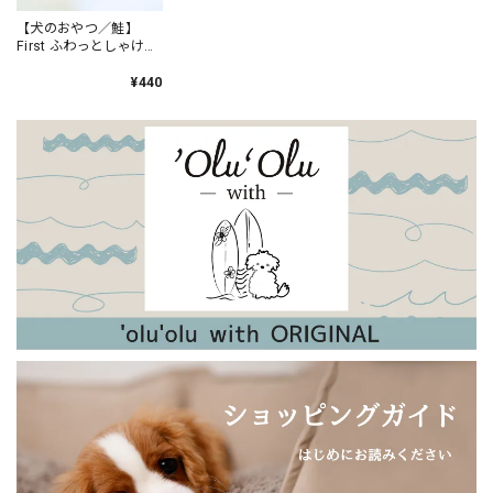
Ｅ、レッド／11.5~12cm
【犬のおやつ／鮭】
2024/04/27
First ふわっとしゃけ
18g 犬用おやつ
他の方からの誕生祝いとダブらなそうなのを選んでみまし
¥440
た。 「そろそろ靴を買わなきゃと思ってたから、助かった
よ！」と言ってもらえました。 ラッピングもとても可愛く、
大変喜んでもらえました！
【新色追加！】日本製・やわらかウールのアンゴラアームウォーマー（内側シルク）
ラズベリー
2023/12/28