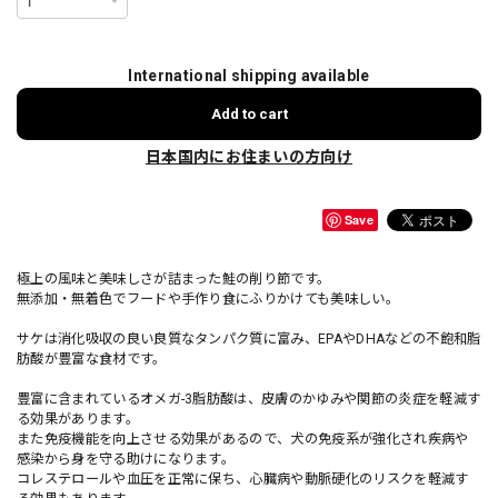
International shipping available
Add to cart
日本国内にお住まいの方向け
Save
極上の風味と美味しさが詰まった鮭の削り節です。
無添加・無着色でフードや手作り食にふりかけても美味しい。
サケは消化吸収の良い良質なタンパク質に富み、EPAやDHAなどの不飽和脂
肪酸が豊富な食材です。
豊富に含まれているオメガ-3脂肪酸は、皮膚のかゆみや関節の炎症を軽減す
る効果があります。
また免疫機能を向上させる効果があるので、犬の免疫系が強化され疾病や
感染から身を守る助けになります。
コレステロールや血圧を正常に保ち、心臓病や動脈硬化のリスクを軽減す