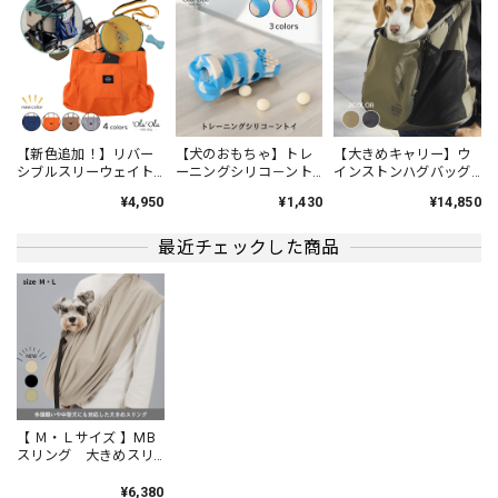
【犬のおやつ／チーズ】BON-RUPA「京」ぱりぱりチーズ
ぱりぱりチーズ40g
2024/04/27
ダイエット中の我が家のわんこに、数枚ずつ時間を空けてあ
げてます。 国産チーズなので、安心してあげられます。
【新色追加！】リバー
【犬のおもちゃ】トレ
【大きめキャリー】ウ
シブルスリーウェイト
ーニングシリコ－ント
インストンハグバッグ
ート／Reversible
イ／ボーン マンダリ
ラージ キャリーバッ
¥4,950
¥1,430
¥14,850
3way Tote バギー
ンブラザーズ 知育
グ 犬用 ペット用
【 COCOWALK 】カシャカシャスターハンカチ おもちゃ 音が鳴るハンカチ
TOY
Ａ ミックスフルーツ／ピンク
最近チェックした商品
2024/04/27
まだまだよだれが出てしまう赤ちゃんに、とてもピッタリな
商品です。
【はじめての靴】ニットソックスシューズ ファーストシューズ ベビー 靴
Ｅ、レッド／11.5~12cm
【 Ｍ・Ｌサイズ 】MB
2024/04/27
スリング 大きめスリ
ング
他の方からの誕生祝いとダブらなそうなのを選んでみまし
¥6,380