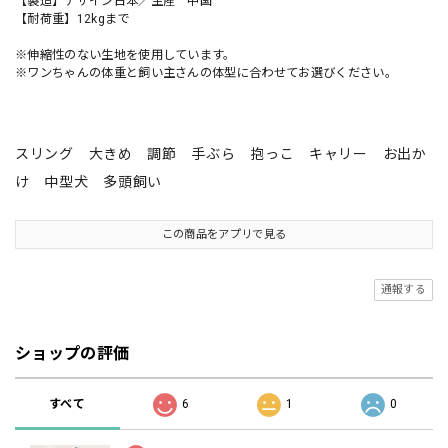
【製造】デザイン日本／生産 中国
【耐荷重】12kgまで
※伸縮性のない生地を使用しています。
※ワンちゃんの体重と飼い主さんの体型に合わせてお選びください。
スリング 大きめ 調節 手ぶら 抱っこ キャリー お出か
け 中型犬 多頭飼い
この商品をアプリで見る
通報する
ショップの評価
すべて
6
1
0