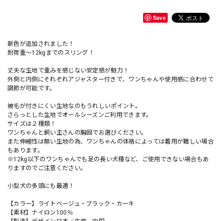
Save
新色が追加されました！
耐荷重〜12kgまでのスリング！
丈夫な生地で重みを感じない安定感が魅力！
外側と内側にそれぞれアジャスター付きで、ワンちゃんや使用感に合わせて
調節が可能です。
被毛が付きにくい生地なのもうれしいポイント。
さらっとした生地でオールシーズンご利用できます。
サイズは２種類！
ワンちゃんと飼い主さんの胸囲でお選びください。
また伸縮性は無い生地の為、ワンちゃんの体格によっては着用が難しい場合
もあります。
※12kg以下のワンちゃんでも足の長い犬種など、ご使用できない場合もあ
りますのでご注意ください。
小型犬の多頭にも最適！
【カラー】ライトベージュ・ブラック・カーキ
【素材】ナイロン100％