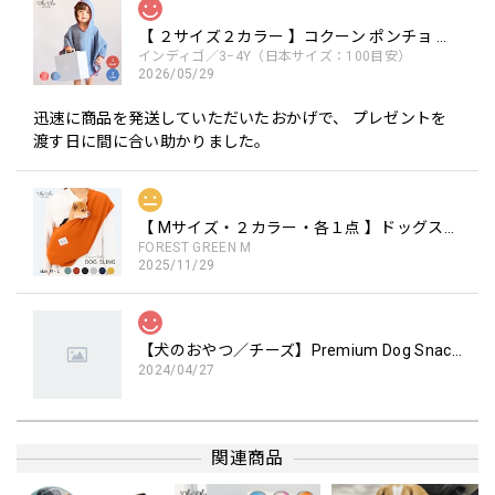
【 ２サイズ２カラー 】コクーン ポンチョ the little BARiNE 柔らかな素材
インディゴ／3−4Y（日本サイズ：100目安）
2026/05/29
迅速に商品を発送していただいたおかげで、 プレゼントを
渡す日に間に合い助かりました。
【 Mサイズ・２カラー・各１点 】ドッグスリング / Dog Sling ※リニューアル ペットキャリー 犬用キャリー 手ぶらで抱っこ
FOREST GREEN M
2025/11/29
【犬のおやつ／チーズ】Premium Dog Snacks チーズブロック 国産
2024/04/27
口が小さいわんこにも安心してあげられます。
関連商品